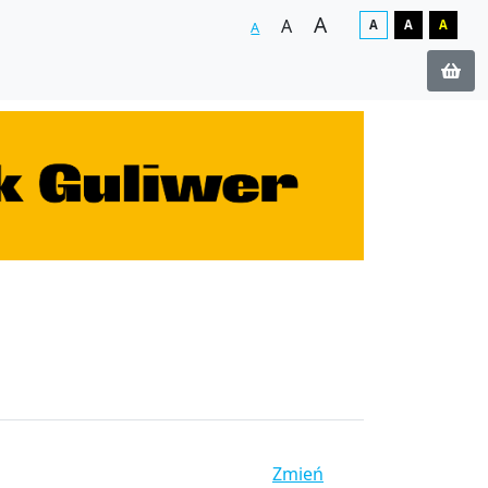
A
A
A
A
A
A
Zmień