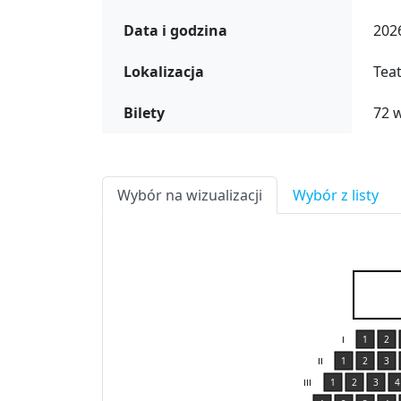
Data i godzina
2026
Lokalizacja
Teat
Bilety
72 
Wybór na wizualizacji
Wybór z listy
1
2
I
1
2
3
II
1
2
3
4
III