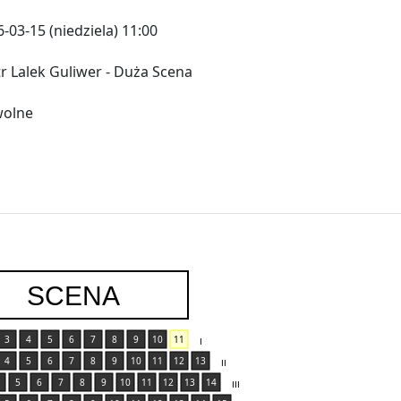
-03-15 (niedziela) 11:00
r Lalek Guliwer - Duża Scena
wolne
SCENA
3
4
5
6
7
8
9
10
11
I
4
5
6
7
8
9
10
11
12
13
II
5
6
7
8
9
10
11
12
13
14
III