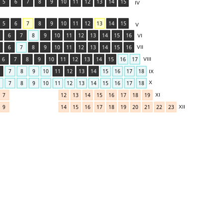
5
6
7
8
9
10
11
12
13
14
15
IV
5
6
7
8
9
10
11
12
13
14
15
V
6
7
8
9
10
11
12
13
14
15
16
VI
6
7
8
9
10
11
12
13
14
15
16
VII
6
7
8
9
10
11
12
13
14
15
16
17
VIII
7
8
9
10
11
12
13
14
15
16
17
18
IX
7
8
9
10
11
12
13
14
15
16
17
18
X
7
12
13
14
15
16
17
18
19
XI
9
14
15
16
17
18
19
20
21
22
23
XII