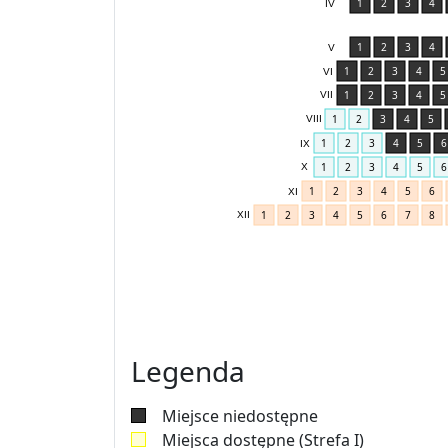
1
2
3
4
IV
1
2
3
4
V
1
2
3
4
5
VI
1
2
3
4
5
VII
1
2
3
4
5
VIII
1
2
3
4
5
6
IX
1
2
3
4
5
6
X
1
2
3
4
5
6
XI
1
2
3
4
5
6
7
8
XII
Legenda
Miejsce niedostępne
Miejsca dostępne (Strefa I)