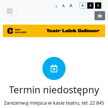
A
A
A
A
A
A
Termin niedostępny
Zarezerwuj miejsca w kasie teatru, tel: 22 845